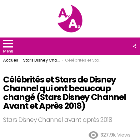
F
U
Menu
You are here:
Accueil
Stars Disney Channel
Célébrités et Stars de Disney Channel qui ont beaucoup changé (Stars Disney Channel Avant et Après 2018)
Célébrités et Stars de Disney
Channel qui ont beaucoup
changé (Stars Disney Channel
Avant et Après 2018)
Stars Disney Channel avant après 2018
327.9k
Views