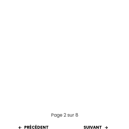
o
A
t
er
o
p
k
p
Page 2 sur 8
PRÉCÉDENT
SUIVANT