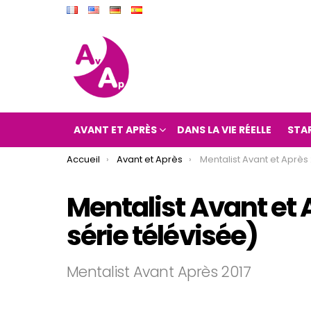
AVANT ET APRÈS
DANS LA VIE RÉELLE
STA
You are here:
Accueil
Avant et Après
Mentalist Avant et Après 2017 (Mentalist
Mentalist Avant et 
série télévisée)
Mentalist Avant Après 2017