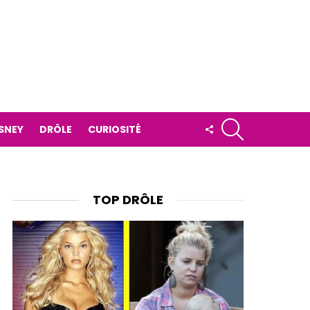
RECHERCHE
FOLLOW
ISNEY
DRÔLE
CURIOSITÉ
US
TOP DRÔLE