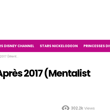
RS DISNEY CHANNEL
STARS NICKELODEON
PRINCESSES D
 série télévisée)
Après 2017 (Mentalist
302.2k
Views