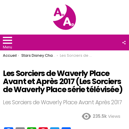
F
U
Menu
You are here:
Accueil
Stars Disney Channel
Les Sorciers de Waverly Place Avant et Après 2017 (Les Sorciers de Waverly Place série télévisée)
Les Sorciers de Waverly Place
Avant et Après 2017 (Les Sorciers
de Waverly Place série télévisée)
Les Sorciers de Waverly Place Avant Après 2017
235.5k
Views