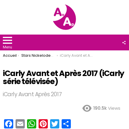
F
U
Menu
You are here:
Accueil
Stars Nickelodeon
iCarly Avant et Après 2017 (iCarly série télévisée)
iCarly Avant et Après 2017 (iCarly
série télévisée)
iCarly Avant Après 2017
190.5k
Views
F
E
W
Pi
T
P